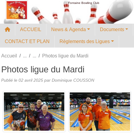
Panneau de gestion des cookies
Fontaine Bowling Club
ACCUEIL
News & Agenda
Documents
CONTACT ET PLAN
Règlements des Ligues
Accueil
Photos ligue du Mardi
Photos ligue du Mardi
Publié le
02 avril 2025
par
Dominique COUSSON