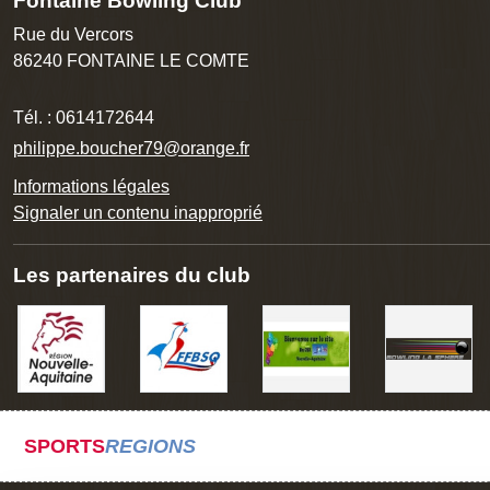
Fontaine Bowling Club
Rue du Vercors
86240
FONTAINE LE COMTE
Tél. :
0614172644
philippe.boucher79@orange.fr
Informations légales
Signaler un contenu inapproprié
Les partenaires du club
SPORTS
REGIONS