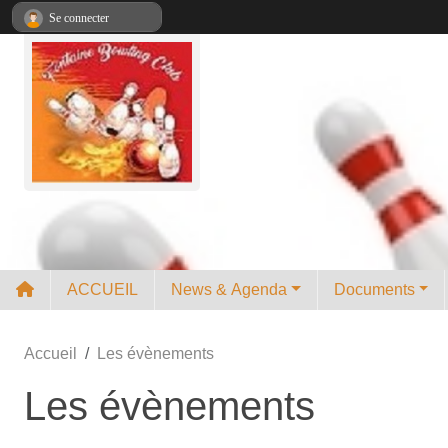
Panneau de gestion des cookies
Se connecter
ACCUEIL
News & Agenda
Documents
Accueil
Les évènements
Les évènements