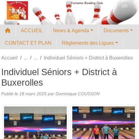
Panneau de gestion des cookies
Fontaine Bowling Club
ACCUEIL
News & Agenda
Documents
CONTACT ET PLAN
Règlements des Ligues
Accueil
Individuel Séniors + District à Buxerolles
Individuel Séniors + District à
Buxerolles
Publié le
18 mars 2025
par
Dominique COUSSON