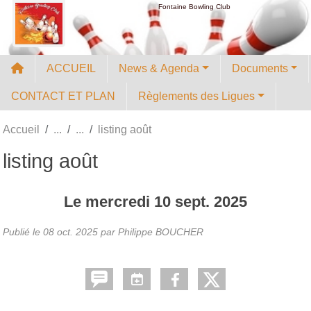
Panneau de gestion des cookies
Fontaine Bowling Club
ACCUEIL
News & Agenda
Documents
CONTACT ET PLAN
Règlements des Ligues
Accueil
listing août
listing août
Le
mercredi
10
sept.
2025
Publié le
08 oct. 2025
par
Philippe BOUCHER