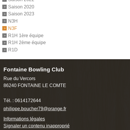
Saison 2020
Saison 2023
N3H
N3F
R1H 1ère équipe
R1H 2ème équipe
R1D
Fontaine Bowling Club
Rue du Vercors
86240
FONTAINE LE COMTE
Tél. :
0614172644
philippe.boucher79@orange.fr
Informations légales
Signaler un contenu inapproprié