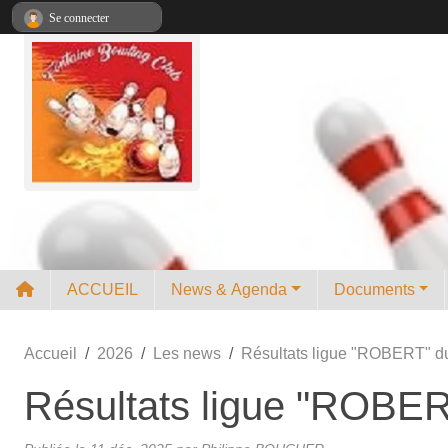
Panneau de gestion des cookies
Se connecter
ACCUEIL
News & Agenda
Documents
Accueil
2026
Les news
Résultats ligue "ROBERT" d
Résultats ligue "ROBE