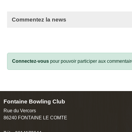
Commentez la news
Connectez-vous
pour pouvoir participer aux commentair
Fontaine Bowling Club
Rue du Vercors
86240
FONTAINE LE COMTE