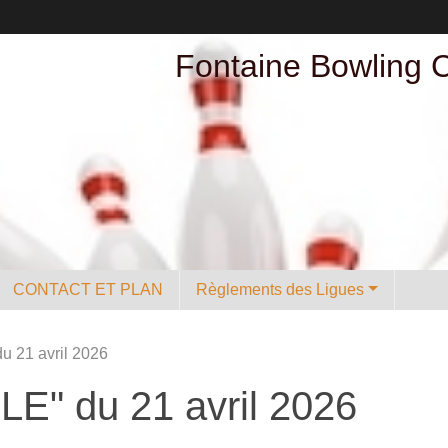
Fontaine Bowling 
CONTACT ET PLAN
Règlements des Ligues
du 21 avril 2026
LLE" du 21 avril 2026